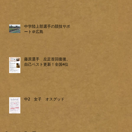
中学陸上部選手の競技サポ
ート＠広島
藤原選手 左足首回復後、
自己ベスト更新！全国4位
中2 女子 オスグッド