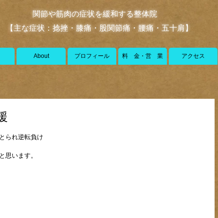
関節や筋肉の症状を緩和する整体院
【主な症状：捻挫・膝痛・股関節痛・腰痛・五十肩】
About
プロフィール
料 金・営 業
アクセス
援
点とられ逆転負け
と思います。