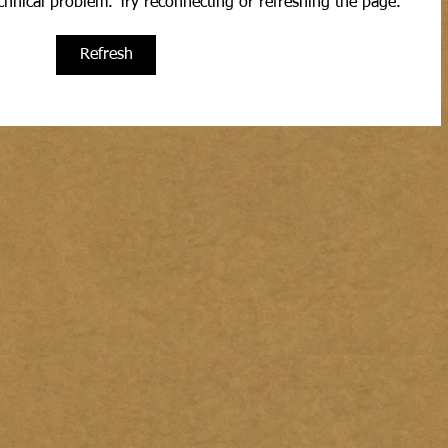
echnical problem. Try reconnecting or refreshing the page.
Refresh